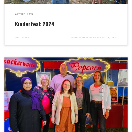
AKTUELLES
Kinderfest 2024
von
Tatjana
Veröffentlicht am
November 13, 2024
Spenden-Dinner zugunsten „Hückelhoven für Kinder“ Am Freitag, den 20.
Oktober 2023 fand das erste Spenden-Dinner zugunsten des Hilfsfonds
„Hückelhoven für Kinder“ statt. Dazu wurde die Mehrzweckhalle in
Kleingladbach festlich hergerichtet für ein Drei-Gänge-Menü und ein buntes
Show-Programm. Der „Zirkus Pepperoni“ war dabei, genauso wie „Arndt &
Klaus“ aus Hilfarth und […]