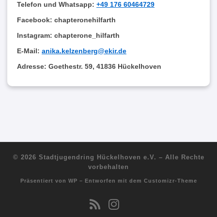
Telefon und Whatsapp:
+49 176 60464729
Facebook: chapteronehilfarth
Instagram: chapterone_hilfarth
E-Mail:
anika.kelzenberg@ekir.de
Adresse:
Goethestr. 59, 41836 Hückelhoven
© 2026
Stadtjugendring Hückelhoven e.V.
– Alle Rechte
vorbehalten
Präsentiert von
WP
– Entworfen mit dem
Customizr-Theme