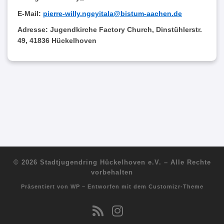
E-Mail:
pierre-willy.ngeyitala@bistum-aachen.de
Adresse:
Jugendkirche Factory Church, Dinstühlerstr.
49, 41836 Hückelhoven
© 2026
Stadtjugendring Hückelhoven e.V.
– Alle Rechte
vorbehalten
Präsentiert von
WP
– Entworfen mit dem
Customizr-Theme