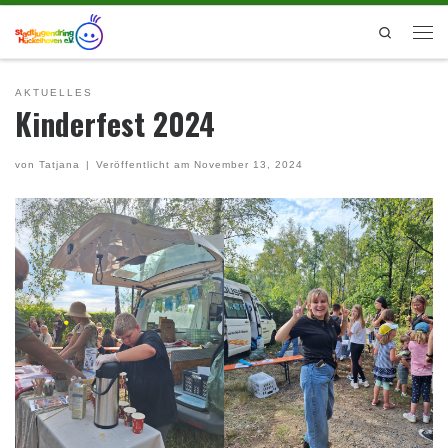
Zum Inhalt springen
Search
Men
AKTUELLES
Kinderfest 2024
von
Tatjana
|
Veröffentlicht am
November 13, 2024