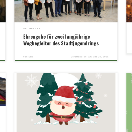
Engagement im Technischen Hilfswerk (THW) OV
Hückelhoven geehrt. Als […]
AKTUELLES
Ehrengabe für zwei langjährige
Wegbegleiter des Stadtjugendrings
von
Eric
Veröffentlicht am
Mai 29, 2025
Wir möchten euch von Herzen frohe Weihnachten und ein
glückliches neues Jahr wünschen! 🎄✨ Dieses Jahr war voller
Herausforderungen und Erfolge, und wir sind dankbar für
eure unermüdliche Unterstützung und euer Engagement.
Gemeinsam haben wir viel erreicht und freuen uns darauf,
auch im kommenden Jahr mit euch zusammenzuarbeiten.
Möge die […]