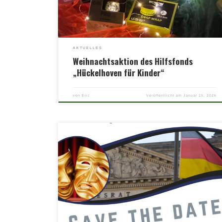
sowie in den Aufnahmeeinrichtungen für geflüchtete
Menschen, […]
AKTUELLES
Weihnachtsaktion des Hilfsfonds
„Hückelhoven für Kinder“
von
Eric
Veröffentlicht am
Januar 15, 2026
Bundestagswahlen 2025 und wir sind aktiv
dabei!Jugendpolitsches Theater von A bis Z!!!Wir haben das
Skript selber geschrieben, gestalten das Bühnenbild selber
und Proben intensiv für die Vorführung!Sei auch du dabei!
Komm einfach mal am 16.2. rum.