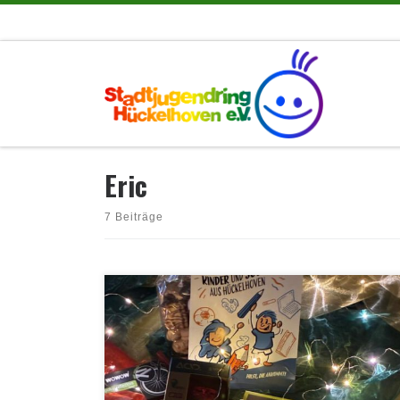
Zum Inhalt springen
Eric
7 Beiträge
Gerade in der Weihnachtszeit geht es darum, Menschen eine
Freude zu bereiten und dass Licht in die Dunkelheit gebracht
wird – so auch in diesem Jahr bei der traditionellen
Weihnachtsaktion des Hilfsfonds „Hückelhoven für Kinder“.
In den Einrichtungen der Offenen Kinder- und Jugendarbeit,