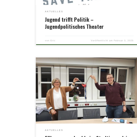
AKTUELLES
Jugend trifft Politik –
Jugendpolitisches Theater
von
Eric
Veröffentlicht am
Februar 3, 2025
Nach 18 Jahren als Vorsitzende des Stadtjugendrings
Hückelhoven e.V. gibt Beate Franz ihren Vorsitz ab und
verabschiedet sich in den Ruhestand. Die Aufgaben des
Stadtjugendrings hat sie sehr gerne übernommen und für
Kinder und Jugendliche in Hückelhoven einiges bewegt.
Besondere Highlights waren zahlreiche Ausflüge, z. B. zur
Schlittschuhdisco, viele Projekte […]
AKTUELLES