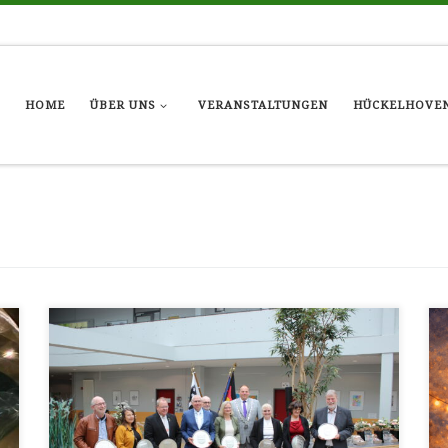
HOME
ÜBER UNS
VERANSTALTUNGEN
HÜCKELHOVEN
Im Rahmen einer feierlichen Veranstaltung wurden am
vergangenen Samstag, 24.05.2025 mehrere engagierte
Bürgerinnen und Bürger mit der Ehrengabe der Stadt
Hückelhoven ausgezeichnet – darunter auch zwei langjährige
Mitglieder des Stadtjugendrings: Norbert Commerscheidt und
Michael Andres. Michael Andres wurde für sein langjähriges