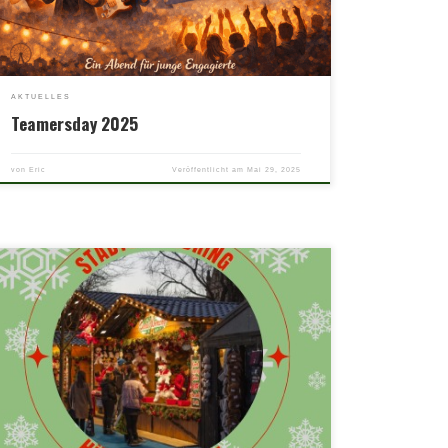
Jugendeinrichtungen oder in anderen Bereichen – viele
Jugendliche leisten wertvolle Arbeit für das […]
AKTUELLES
Teamersday 2025
von
Eric
Veröffentlicht am
Mai 29, 2025
Der Stadtjugendring Hückelhoven fährt am 07.12.2024 auf den
Weihnachtsmarkt nach Dortmund. Die Anmeldung ist bei den
jeweiligen Jugendleitern möglich.