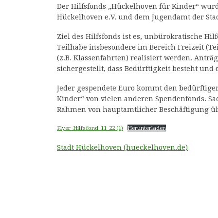
Der Hilfsfonds „Hückelhoven für Kinder“ wurd
Hückelhoven e.V. und dem Jugendamt der Stad
Ziel des Hilfsfonds ist es, unbürokratische H
Teilhabe insbesondere im Bereich Freizeit (Te
(z.B. Klassenfahrten) realisiert werden. Antr
sichergestellt, dass Bedürftigkeit besteht un
Jeder gespendete Euro kommt den bedürftigen
Kinder“ von vielen anderen Spendenfonds. Sa
Rahmen von hauptamtlicher Beschäftigung ü
Flyer_Hilfsfond_11_22 (1)
Herunterladen
Stadt Hückelhoven (hueckelhoven.de)